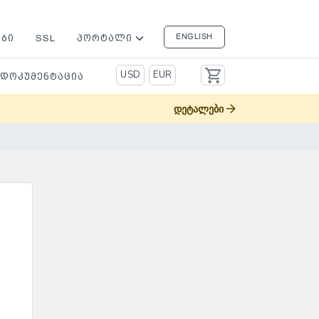
ENGLISH
ᲔᲑᲘ
SSL
ᲞᲝᲠᲢᲐᲚᲘ
USD
EUR
ᲙᲐᲚᲐᲗᲐ
ᲓᲝᲙᲣᲛᲔᲜᲢᲐᲪᲘᲐ
დეტალები